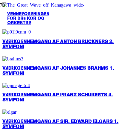
VENNEFORENINGEN
FOR DRs KOR OG
VÆRKGENNEMGANG AF CLAUDE DEBUSSYS ‘LA MER’
ORKESTRE
VÆRKGENNEMGANG AF ANTON BRUCKNERS 2.
SYMFONI
VÆRKGENNEMGANG AF JOHANNES BRAHMS 1.
SYMFONI
VÆRKGENNEMGANG AF FRANZ SCHUBERTS 4.
SYMFONI
VÆRKGENNEMGANG AF SIR. EDWARD ELGARS 1.
SYMFONI