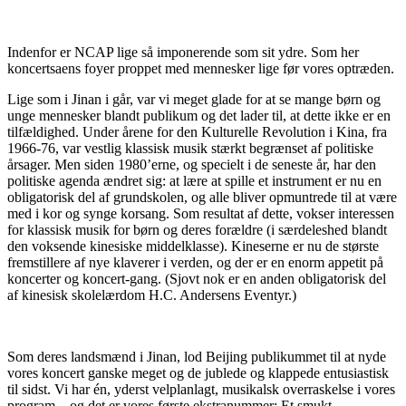
Indenfor er NCAP lige så imponerende som sit ydre. Som her
koncertsaens foyer proppet med mennesker lige før vores optræden.
Lige som i Jinan i går, var vi meget glade for at se mange børn og
unge mennesker blandt publikum og det lader til, at dette ikke er en
tilfældighed. Under årene for den Kulturelle Revolution i Kina, fra
1966-76, var vestlig klassisk musik stærkt begrænset af politiske
årsager. Men siden 1980’erne, og specielt i de seneste år, har den
politiske agenda ændret sig: at lære at spille et instrument er nu en
obligatorisk del af grundskolen, og alle bliver opmuntrede til at være
med i kor og synge korsang. Som resultat af dette, vokser interessen
for klassisk musik for børn og deres forældre (i særdeleshed blandt
den voksende kinesiske middelklasse). Kineserne er nu de største
fremstillere af nye klaverer i verden, og der er en enorm appetit på
koncerter og koncert-gang. (Sjovt nok er en anden obligatorisk del
af kinesisk skolelærdom H.C. Andersens Eventyr.)
Som deres landsmænd i Jinan, lod Beijing publikummet til at nyde
vores koncert ganske meget og de jublede og klappede entusiastisk
til sidst. Vi har én, yderst velplanlagt, musikalsk overraskelse i vores
program – og det er vores første ekstranummer: Et smukt