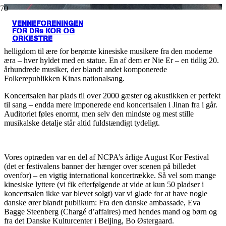
Nie Er – Komponisten bag Kinas Nationalsang.
VENNEFORENINGEN
FOR DRs KOR OG
Indenfor er bygningen flot, rummelig og indeholder mange
ORKESTRE
interessante aktiviteter inklusiv et galleri der minder om en
helligdom til ære for berømte kinesiske musikere fra den moderne
æra – hver hyldet med en statue. En af dem er Nie Er – en tidlig 20.
århundrede musiker, der blandt andet komponerede
Folkerepublikken Kinas nationalsang.
Koncertsalen har plads til over 2000 gæster og akustikken er perfekt
til sang – endda mere imponerede end koncertsalen i Jinan fra i går.
Auditoriet føles enormt, men selv den mindste og mest stille
musikalske detalje står altid fuldstændigt tydeligt.
Vores optræden var en del af NCPA’s årlige August Kor Festival
(det er festivalens banner der hænger over scenen på billedet
ovenfor) – en vigtig international koncertrække. Så vel som mange
kinesiske lyttere (vi fik efterfølgende at vide at kun 50 pladser i
koncertsalen ikke var blevet solgt) var vi glade for at have nogle
danske ører blandt publikum: Fra den danske ambassade, Eva
Bagge Steenberg (Chargé d’affaires) med hendes mand og børn og
fra det Danske Kulturcenter i Beijing, Bo Østergaard.