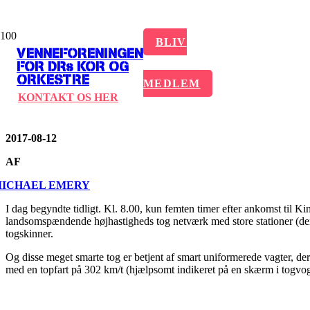
DR VOKALENSEM
BLIV
VENNEFORENINGEN
FOR DRs KOR OG
ORKESTRE
TOURNÉ
MEDLEM
KONTAKT OS HER
2017-08-12
AF
.
ICHAEL EMERY
I dag begyndte tidligt. Kl. 8.00, kun femten timer efter ankomst til Kina
landsomspændende højhastigheds tog netværk med store stationer (der
togskinner.
Og disse meget smarte tog er betjent af smart uniformerede vagter, der 
med en topfart på 302 km/t (hjælpsomt indikeret på en skærm i togvo