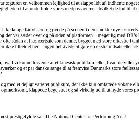
 togturen en velkommen lejlighed til at slappe lidt af, indhente noget sø
jligheden til at underholde vores medpassagerer – hvilket de lod til at
der ikke længe før vi stod og øvede på scenen i den smukke nye koncertsa
 og der var sæder over og på siden af platformen – meget lig med DR’s K
r ofte sådan at i koncertsale som denne, bygget med store orkestre i tan
ikke tilfældet her – ingen behøvede at gøre en ekstra indsats eller ’sku
m, hvad vi kunne forvente af et kinesisk publikum eller, hvad de ville s
ærker og et par danske sange til at fremvise Danmarks store fællessang
?
– og med et dejligt varieret publikum, der ikke kun omfattede voksne el
 opmærksomt, klappede begejstret og så virkelig ud til at nyde vores pr
mest prestigefyldte sal: The National Center for Performing Arts!