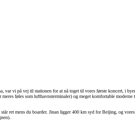
BLETS
, var vi på vej til stationen for at nå toget til vores første koncert, i b
 meres føles som lufthavnsterminaler) og meget komfortable moderne t
står ret mens du boarder. Jinan ligger 400 km syd for Beijing, og vores 
gnen).