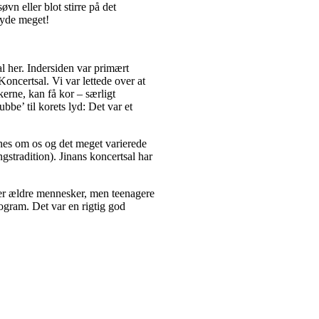
vn eller blot stirre på det
 nyde meget!
l her. Indersiden var primært
oncertsal. Vi var lettede over at
kerne, kan få kor – særligt
bbe’ til korets lyd: Det var et
ynes om os og det meget varierede
stradition). Jinans koncertsal har
ler ældre mennesker, men teenagere
ogram. Det var en rigtig god