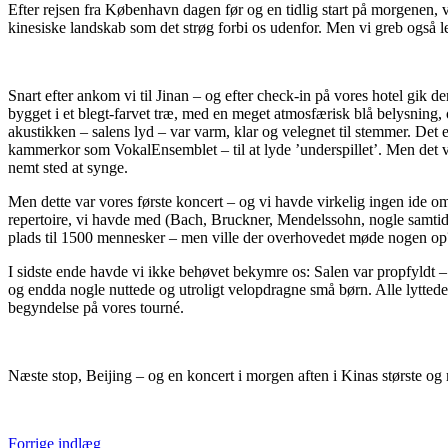
Efter rejsen fra København dagen før og en tidlig start på morgenen, var
kinesiske landskab som det strøg forbi os udenfor. Men vi greb også le
Snart efter ankom vi til Jinan – og efter check-in på vores hotel gik 
bygget i et blegt-farvet træ, med en meget atmosfærisk blå belysning,
akustikken – salens lyd – var varm, klar og velegnet til stemmer. Det e
kammerkor som VokalEnsemblet – til at lyde ’underspillet’. Men det var 
nemt sted at synge.
Men dette var vores første koncert – og vi havde virkelig ingen ide o
repertoire, vi havde med (Bach, Bruckner, Mendelssohn, nogle samtidsv
plads til 1500 mennesker – men ville der overhovedet møde nogen op
I sidste ende havde vi ikke behøvet bekymre os: Salen var propfyldt 
og endda nogle nuttede og utroligt velopdragne små børn. Alle lyttede
begyndelse på vores tourné.
Næste stop, Beijing – og en koncert i morgen aften i Kinas største og 
Forrige indlæg