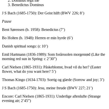
Dominus regit me
Benedictus Dominus
J S Bach (1685-1750): Der Geist hilft (BWV 226; 8’)
Pause
Bent Sørensen (b. 1958): Benedictus (7’)
Bo Holten (b. 1948): Herren er min hyrde (6’)
Danish spiritual songs: (c 10’)
Emil Hartmann (1836-1989): Som forårssolen morgenrød (Like the
morning red sun in Spring: c 2’30”)
Carl Nielsen (1865-1931): Påskeblomst, hvad vil du her? (Easter
flower, what do you want here? 5’)
Thomas Kingo (1634-1703): Sorrig og glæde (Sorrow and joy; 3’)
J S Bach (1685-1750): Jesu, meine freude (BWV 227; 21’)
Encore: Carl Nielsen (1865-1931): Underlige aftenlufte (Strange
evening air; 2’45”)