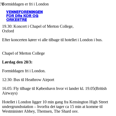
Formiddagen er fri i London
VENNEFORENINGEN
12.30 bus til Oxford (ca 1,5 time) herefter fri i Oxford hele
FOR DRs KOR OG
eftermiddagen.
ORKESTRE
19.30: Koncert i Chapel of Merton College,
Oxfo
Efter koncerten kører vi alle tilbage til hotellet i London i bus.
Chapel of Merton College
Lørdag den 28/3:
Formiddagen fri i London.
12:30: Bus til Heathrow Airport
16.05: Fly tilbage til København hvor vi lander kl. 19.05(British
Airways)
Hotellet i London ligger 10 min gang fra Kensington High Street
undergrundsstation – hvorfra det tager ca 15 min at komme til
Westminister Abbey, Themsen, The Shard osv.