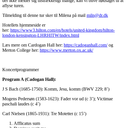
der ikke melder sig tilstrækkeligt mange, kan vi blive nødsaget til at
aflyse turen.
Tilmelding til denne tur sker til Milena på mail
miln@dr.dk
Hotellets hjemmeside er
her:
https://www3.hilton.com/en/hotels/united-kingdom/hilton-
london-kensington-LHRHITW/index.html
Læs mere om Cardogan Hall her:
https://cadoganhall.com/
og
Merton College her:
https://www.merton.ox.ac.uk/
Koncertprogrammer
Program A (Cadogan Hall):
J S Bach (1685-1750): Komm, Jesu, komm (BWV 229; 8’)
Mogens Pedersøn (1583-1623): Fader vor ud (c 3’); Victimae
paschali laudes (c 4’)
Carl Nielsen (1865-1931): Tre Motetter (c 15’)
Afflicatus sum