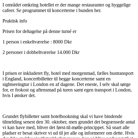
I området omkring hotellet er der mange restauranter og hyggelige
cafeer. Se programmet til koncerterne i bunden her.
Praktisk info
Prisen for deltagelse på denne turné er
1 person i enkeltværelse : 8000 Dkr
2 personer i dobbeltværelse 14.000 Dkr
I prisen er inkluderet fly, hotel med morgenmad, fælles bustransport
i England, koncertbilletter til begge koncerterne samt en
sightseeingtur i London en af dagene. Det eneste, I selv skal sørge
for, er frokost og aftensmad på turen samt egen transport i London,
hvis I ønsker det.
Grundet flybilletter samt hotelbookning skal vi have bindende
tilmelding senest den 30. oktober, men grundet det begrænsede antal
vi kan have med, bliver det først-til-mølle-princippet. Så snart alle
pladser er besat skriver vi ud til jer alle og informerer om dette. Hvis