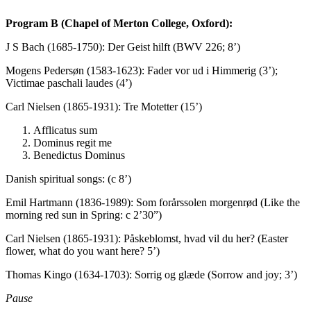
Program B (Chapel of Merton College, Oxford):
J S Bach (1685-1750): Der Geist hilft (BWV 226; 8’)
Mogens Pedersøn (1583-1623): Fader vor ud i Himmerig (3’);
Victimae paschali laudes (4’)
Carl Nielsen (1865-1931): Tre Motetter (15’)
Afflicatus sum
Dominus regit me
Benedictus Dominus
Danish spiritual songs: (c 8’)
Emil Hartmann (1836-1989): Som forårssolen morgenrød (Like the
morning red sun in Spring: c 2’30”)
Carl Nielsen (1865-1931): Påskeblomst, hvad vil du her? (Easter
flower, what do you want here? 5’)
Thomas Kingo (1634-1703): Sorrig og glæde (Sorrow and joy; 3’)
Pause