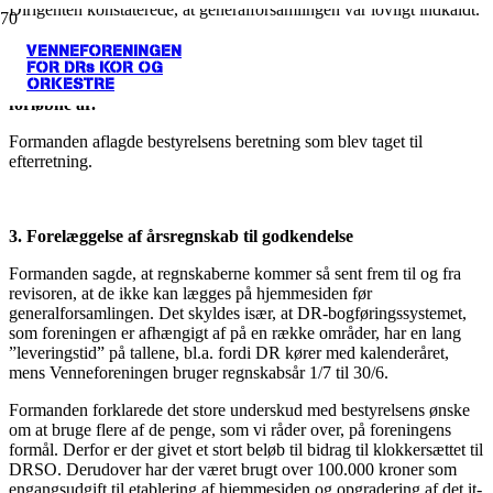
Dirigenten konstaterede, at generalforsamlingen var lovligt indkaldt.
VENNEFORENINGEN
FOR DRs KOR OG
ORKESTRE
2. Bestyrelsens beretning om foreningens virksomhed i det
forløbne år.
Formanden aflagde bestyrelsens beretning som blev taget til
efterretning.
3. Forelæggelse af årsregnskab til godkendelse
Formanden sagde, at regnskaberne kommer så sent frem til og fra
revisoren, at de ikke kan lægges på hjemmesiden før
generalforsamlingen. Det skyldes især, at DR-bogføringssystemet,
som foreningen er afhængigt af på en række områder, har en lang
”leveringstid” på tallene, bl.a. fordi DR kører med kalenderåret,
mens Venneforeningen bruger regnskabsår 1/7 til 30/6.
Formanden forklarede det store underskud med bestyrelsens ønske
om at bruge flere af de penge, som vi råder over, på foreningens
formål. Derfor er der givet et stort beløb til bidrag til klokkersættet til
DRSO. Derudover har der været brugt over 100.000 kroner som
engangsudgift til etablering af hjemmesiden og opgradering af det it-