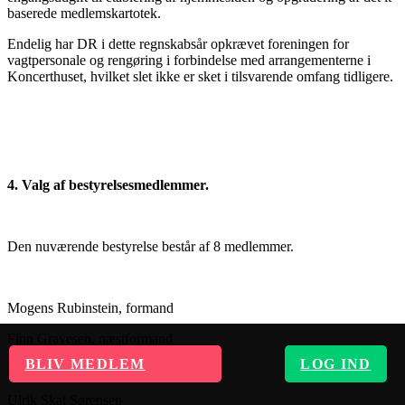
baserede medlemskartotek.
Endelig har DR i dette regnskabsår opkrævet foreningen for
vagtpersonale og rengøring i forbindelse med arrangementerne i
Koncerthuset, hvilket slet ikke er sket i tilsvarende omfang tidligere.
4. Valg af bestyrelsesmedlemmer.
Den nuværende bestyrelse består af 8 medlemmer.
Mogens Rubinstein, formand
Finn Gravesen, næstformand
BLIV MEDLEM
LOG IND
Michael Henrik Adeler-Bjarnø
Ulrik Skat Sørensen