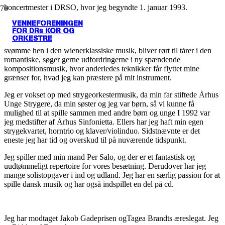
koncertmester i DRSO, hvor jeg begyndte 1. januar 1993.
VENNEFORENINGEN
FOR DRs KOR OG
ORKESTRE
Jeg har altid spillet al slags musik. Elsker barokmusik. Nyder at
svømme hen i den wienerklassiske musik, bliver rørt til tårer i den
romantiske, søger gerne udfordringerne i ny spændende
kompositionsmusik, hvor anderledes teknikker får flyttet mine
grænser for, hvad jeg kan præstere på mit instrument.
Jeg er vokset op med strygeorkestermusik, da min far stiftede Århus
Unge Strygere, da min søster og jeg var børn, så vi kunne få
mulighed til at spille sammen med andre børn og unge I 1992 var
jeg medstifter af Århus Sinfonietta. Ellers har jeg haft min egen
strygekvartet, horntrio og klaver/violinduo. Sidstnævnte er det
eneste jeg har tid og overskud til på nuværende tidspunkt.
Jeg spiller med min mand Per Salo, og der er et fantastisk og
uudtømmeligt repertoire for vores besætning. Derudover har jeg
mange solistopgaver i ind og udland. Jeg har en særlig passion for at
spille dansk musik og har også indspillet en del på cd.
Jeg har modtaget Jakob Gadeprisen ogTagea Brandts æreslegat. Jeg