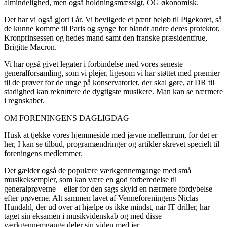
almindelighed, men også holdningsmæssigt, OG økonomisk.
Det har vi også gjort i år. Vi bevilgede et pænt beløb til Pigekoret, så
de kunne komme til Paris og synge for blandt andre deres protektor,
Kronprinsessen og hedes mand samt den franske præsidentfrue,
Brigitte Macron.
Vi har også givet legater i forbindelse med vores seneste
generalforsamling, som vi plejer, ligesom vi har støttet med præmier
til de prøver for de unge på konservatoriet, der skal gøre, at DR til
stadighed kan rekruttere de dygtigste musikere. Man kan se nærmere
i regnskabet.
OM FORENINGENS DAGLIGDAG
Husk at tjekke vores hjemmeside med jævne mellemrum, for det er
her, I kan se tilbud, programændringer og artikler skrevet specielt til
foreningens medlemmer.
Det gælder også de populære værkgennemgange med små
musikeksempler, som kan være en god forberedelse til
generalprøverne – eller for den sags skyld en nærmere fordybelse
efter prøverne. Alt sammen lavet af Venneforeningens Niclas
Hundahl, der ud over at hjælpe os ikke mindst, når IT driller, har
taget sin eksamen i musikvidenskab og med disse
værkgennemgange deler sin viden med jer.