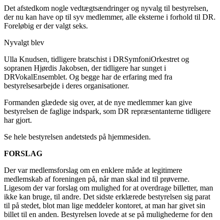
Det afstedkom nogle vedtægtsændringer og nyvalg til bestyrelsen,
der nu kan have op til syv medlemmer, alle eksterne i forhold til DR.
Foreløbig er der valgt seks.
Nyvalgt blev
Ulla Knudsen, tidligere bratschist i DRSymfoniOrkestret og
sopranen Hjørdis Jakobsen, der tidligere har sunget i
DRVokalEnsemblet. Og begge har de erfaring med fra
bestyrelsesarbejde i deres organisationer.
Formanden glædede sig over, at de nye medlemmer kan give
bestyrelsen de faglige indspark, som DR repræsentanterne tidligere
har gjort.
Se hele bestyrelsen andetsteds på hjemmesiden.
FORSLAG
Der var medlemsforslag om en enklere måde at legitimere
medlemskab af foreningen på, når man skal ind til prøverne.
Ligesom der var forslag om mulighed for at overdrage billetter, man
ikke kan bruge, til andre. Det sidste erklærede bestyrelsen sig parat
til på stedet, blot man lige meddeler kontoret, at man har givet sin
billet til en anden. Bestyrelsen lovede at se på mulighederne for den