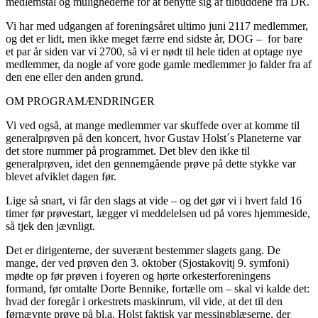
medlemstal og mulighederne for at benytte sig af tilbuddene fra DR.
Vi har med udgangen af foreningsåret ultimo juni 2117 medlemmer,
og det er lidt, men ikke meget færre end sidste år, DOG – for bare
et par år siden var vi 2700, så vi er nødt til hele tiden at optage nye
medlemmer, da nogle af vore gode gamle medlemmer jo falder fra af
den ene eller den anden grund.
OM PROGRAMÆNDRINGER
Vi ved også, at mange medlemmer var skuffede over at komme til
generalprøven på den koncert, hvor Gustav Holst´s Planeterne var
det store nummer på programmet. Det blev den ikke til
generalprøven, idet den gennemgående prøve på dette stykke var
blevet afviklet dagen før.
Lige så snart, vi får den slags at vide – og det gør vi i hvert fald 16
timer før prøvestart, lægger vi meddelelsen ud på vores hjemmeside,
så tjek den jævnligt.
Det er dirigenterne, der suverænt bestemmer slagets gang. De
mange, der ved prøven den 3. oktober (Sjostakovitj 9. symfoni)
mødte op før prøven i foyeren og hørte orkesterforeningens
formand, før omtalte Dorte Bennike, fortælle om – skal vi kalde det:
hvad der foregår i orkestrets maskinrum, vil vide, at det til den
førnævnte prøve på bl.a. Holst faktisk var messingblæserne, der