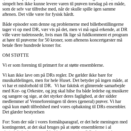
simpelt hen ikke kunne levere varen til prøven torsdag på en måde,
som de selv var tilfredse med, når de skulle spille igen samme
aftenen. Det ville være for fysisk hårdt.
Både episoder som denne og problemerne med billetbestillingerne
tager vi op med DR, vær vis på det, men vi må også erkende, at DR
ville være tudetossede, hvis man fik lige så fuldkomment et program
at høre til prøverne for 50 kroner, som aftenens koncertgæster må
betale flere hundrede kroner for.
OM STØTTE
Vi er som forening til primært for at støtte ensemblerne.
Vi kan ikke lave om på DRs regler. De gælder ikke bare for
musikafdelingen, men for hele Huset. Det betyder på ingen måde, at
vi har et misforhold til DR. Vi har faktisk et glimrende samarbejde
med Kor- og Orkestre, og jeg skal hilse fra både ledelse og musikere
og sangere og sige, at det styrker deres faglighed, at der sidder
medlemmer af Venneforeningen til deres (general) prøver. Vi har
også kun mødt tilfredshed med vores opbakning til DRs ensembler.
Det glæder bestyrelsen
For: Som der står i vores formålsparagraf, er det hele meningen med
kontingentet, at det skal bruges på at støtte ensemblerne i al