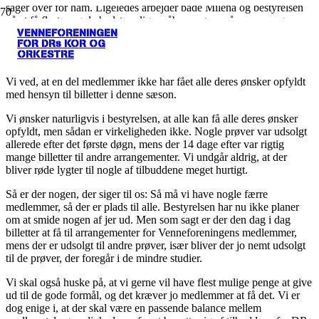
sager over for ham. Ligeledes arbejder både Milena og bestyrelsen
på at få flest – og de bedst mulige – åbne prøver på vores program,
VENNEFORENINGEN
men vi vil aldrig få adgang til alle prøverne.
FOR DRs KOR OG
ORKESTRE
OM PRØVERNE
Vi ved, at en del medlemmer ikke har fået alle deres ønsker opfyldt
med hensyn til billetter i denne sæson.
Vi ønsker naturligvis i bestyrelsen, at alle kan få alle deres ønsker
opfyldt, men sådan er virkeligheden ikke. Nogle prøver var udsolgt
allerede efter det første døgn, mens der 14 dage efter var rigtig
mange billetter til andre arrangementer. Vi undgår aldrig, at der
bliver røde lygter til nogle af tilbuddene meget hurtigt.
Så er der nogen, der siger til os: Så må vi have nogle færre
medlemmer, så der er plads til alle. Bestyrelsen har nu ikke planer
om at smide nogen af jer ud. Men som sagt er der den dag i dag
billetter at få til arrangementer for Venneforeningens medlemmer,
mens der er udsolgt til andre prøver, især bliver der jo nemt udsolgt
til de prøver, der foregår i de mindre studier.
Vi skal også huske på, at vi gerne vil have flest mulige penge at give
ud til de gode formål, og det kræver jo medlemmer at få det. Vi er
dog enige i, at der skal være en passende balance mellem