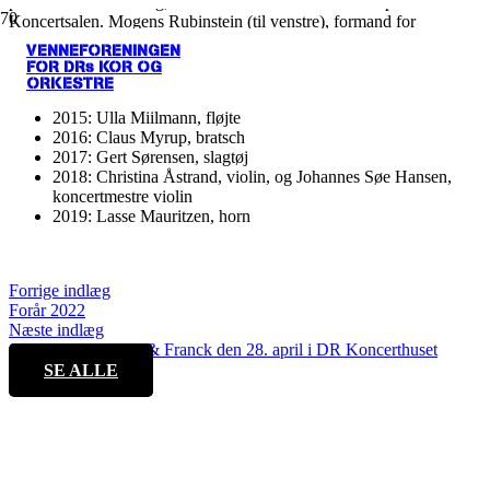
pianist Anette Faaborg, som stod for overrækkelsen af priserne i
Koncertsalen. Mogens Rubinstein (til venstre), formand for
Venneforeningen for DR’s Kor og Orkestre deltog også i
VENNEFORENINGEN
uddelingen.
FOR DRs KOR OG
De har fået Peter Varmings Mindepris tidligere
ORKESTRE
2015: Ulla Miilmann, fløjte
2016: Claus Myrup, bratsch
2017: Gert Sørensen, slagtøj
2018: Christina Åstrand, violin, og Johannes Søe Hansen,
koncertmestre violin
2019: Lasse Mauritzen, horn
Forrige indlæg
Forår 2022
Næste indlæg
Særtilbud: Uryupin & Franck den 28. april i DR Koncerthuset
SE ALLE