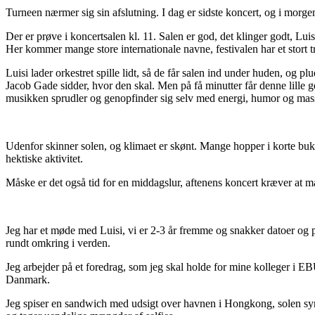
Turneen nærmer sig sin afslutning. I dag er sidste koncert, og i morgen
Der er prøve i koncertsalen kl. 11. Salen er god, det klinger godt, L
Her kommer mange store internationale navne, festivalen har et stort tr
Luisi lader orkestret spille lidt, så de får salen ind under huden, og 
Jacob Gade sidder, hvor den skal. Men på få minutter får denne lille 
musikken sprudler og genopfinder sig selv med energi, humor og mass
Udenfor skinner solen, og klimaet er skønt. Mange hopper i korte buks
hektiske aktivitet.
Måske er det også tid for en middagslur, aftenens koncert kræver at ma
Jeg har et møde med Luisi, vi er 2-3 år fremme og snakker datoer og pla
rundt omkring i verden.
Jeg arbejder på et foredrag, som jeg skal holde for mine kolleger i EBU
Danmark.
Jeg spiser en sandwich med udsigt over havnen i Hongkong, solen syn