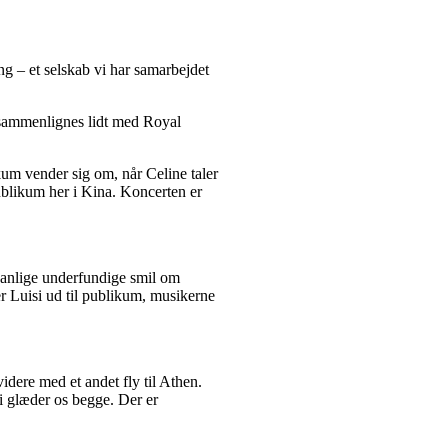
g – et selskab vi har samarbejdet
 sammenlignes lidt med Royal
kum vender sig om, når Celine taler
ublikum her i Kina. Koncerten er
dvanlige underfundige smil om
er Luisi ud til publikum, musikerne
videre med et andet fly til Athen.
i glæder os begge. Der er