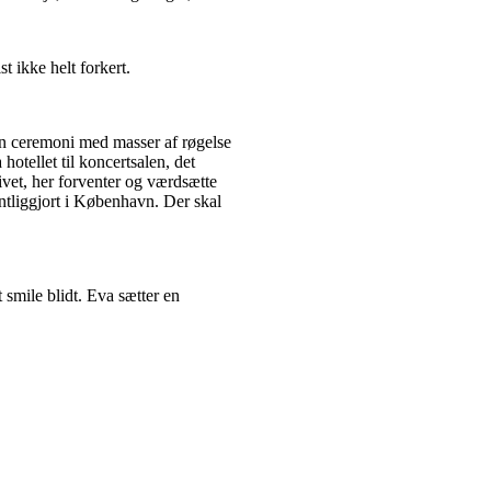
t ikke helt forkert.
en ceremoni med masser af røgelse
otellet til koncertsalen, det
vet, her forventer og værdsætte
entliggjort i København. Der skal
 smile blidt. Eva sætter en