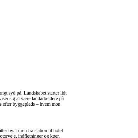
angt syd på. Landskabet starter lidt
viser sig at være landarbejdere på
ds efter byggeplads – hvem mon
er by. Turen fra station til hotel
torveje, indfletninger og køer.