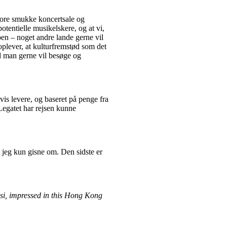
store smukke koncertsale og
otentielle musikelskere, og at vi,
pen – noget andre lande gerne vil
oplever, at kulturfremstød som det
nd man gerne vil besøge og
is levere, og baseret på penge fra
Legatet har rejsen kunne
n jeg kun gisne om. Den sidste er
isi, impressed in this Hong Kong