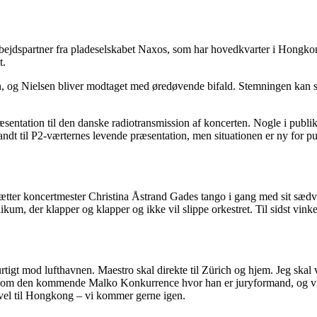
bejdspartner fra pladeselskabet Naxos, som har hovedkvarter i Hongkon
t.
en, og Nielsen bliver modtaget med øredøvende bifald. Stemningen kan
æsentation til den danske radiotransmission af koncerten. Nogle i publi
ndt til P2-værternes levende præsentation, men situationen er ny for p
m, sætter koncertmester Christina Åstrand Gades tango i gang med sit sæ
kum, der klapper og klapper og ikke vil slippe orkestret. Til sidst vink
hurtigt mod lufthavnen. Maestro skal direkte til Zürich og hjem. Jeg skal 
lidt om den kommende Malko Konkurrence hvor han er juryformand, og v
arvel til Hongkong – vi kommer gerne igen.