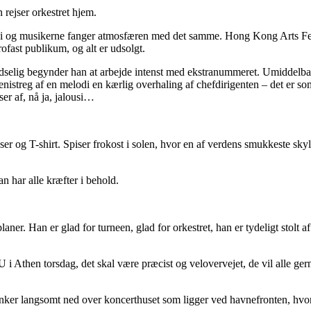
 rejser orkestret hjem.
uisi og musikerne fanger atmosfæren med det samme. Hong Kong Arts Festi
ofast publikum, og alt er udsolgt.
pludselig begynder han at arbejde intenst med ekstranummeret. Umiddelbar
genistreg af en melodi en kærlig overhaling af chefdirigenten – det er s
er af, nå ja, jalousi…
er og T-shirt. Spiser frokost i solen, hvor en af verdens smukkeste sky
n har alle kræfter i behold.
ner. Han er glad for turneen, glad for orkestret, han er tydeligt stolt 
 i Athen torsdag, det skal være præcist og velovervejet, de vil alle ger
ker langsomt ned over koncerthuset som ligger ved havnefronten, hvor