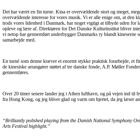
Det har været en fin turne. Kina er overvældende stort og meget, meg
overvældende interesse for vores musik. Vi er alle enige om, at den kla
trods vores lidenhed i Danmark, har noget vigtigt at tilbyde uden for 
opleve og lære af. Direktøren for Det Danske Kulturinstitut bliver int
vi netop har gennemført underbygger Danmarks ry blandt kineserne som 
samarbejde med.
En turné som denne kræver et enormt stykke praktisk forarbejde, et fi
de kinesiske arrangører støttet af tre danske fonde, A.P. Møller Fo
gennemføres.
Over 20 timer senere lander jeg i Athen lufthavn, og på vejen ind til 
fra Hong Kong, og jeg bliver glad og varm om hjertet, da jeg læser 
“Brilliantly polished playing from the Danish National Symphony Orche
Arts Festival highlight.”