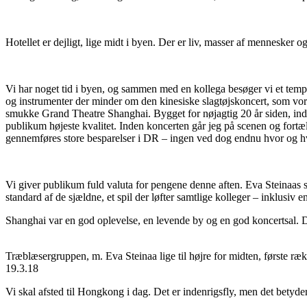
Hotellet er dejligt, lige midt i byen. Der er liv, masser af mennesker 
Vi har noget tid i byen, og sammen med en kollega besøger vi et temp
og instrumenter der minder om den kinesiske slagtøjskoncert, som vores 
smukke Grand Theatre Shanghai. Bygget for nøjagtig 20 år siden, indb
publikum højeste kvalitet. Inden koncerten går jeg på scenen og fortæl
gennemføres store besparelser i DR – ingen ved dog endnu hvor og h
Vi giver publikum fuld valuta for pengene denne aften. Eva Steinaas sto
standard af de sjældne, et spil der løfter samtlige kolleger – inklusiv e
Shanghai var en god oplevelse, en levende by og en god koncertsal. 
Træblæsergruppen, m. Eva Steinaa lige til højre for midten, første ræ
19.3.18
Vi skal afsted til Hongkong i dag. Det er indenrigsfly, men det betyder i