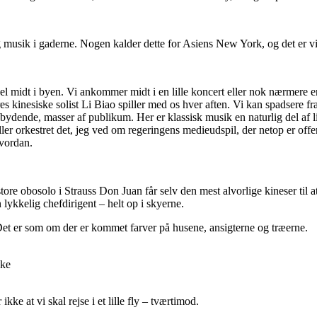
og musik i gaderne. Nogen kalder dette for Asiens New York, og det er vis
el midt i byen. Vi ankommer midt i en lille koncert eller nok nærmere 
kinesiske solist Li Biao spiller med os hver aften. Vi kan spadsere fra h
ydende, masser af publikum. Her er klassisk musik en naturlig del af li
ler orkestret det, jeg ved om regeringens medieudspil, der netop er off
vordan.
re obosolo i Strauss Don Juan får selv den mest alvorlige kineser til at
n lykkelig chefdirigent – helt op i skyerne.
Det er som om der er kommet farver på husene, ansigterne og træerne.
kke
kke at vi skal rejse i et lille fly – tværtimod.