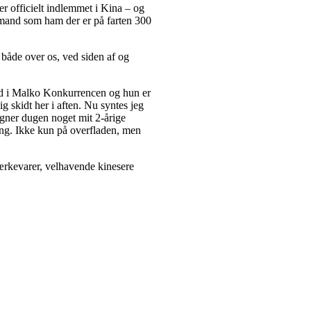
r officielt indlemmet i Kina – og
n mand som ham der er på farten 300
 både over os, ved siden af og
ed i Malko Konkurrencen og hun er
ig skidt her i aften. Nu syntes jeg
igner dugen noget mit 2-årige
ong. Ikke kun på overfladen, men
ærkevarer, velhavende kinesere