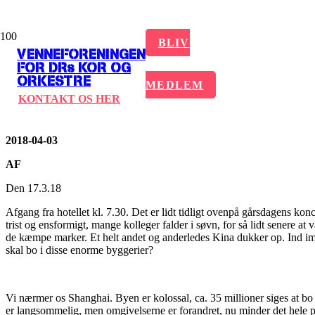
DE SIDSTE KAPIT
BLIV
VENNEFORENINGEN
FOR DRs KOR OG
ORKESTRE
KIM BOHRS DAG
MEDLEM
KONTAKT OS HER
2018-04-03
AF
.
Den 17.3.18
Afgang fra hotellet kl. 7.30. Det er lidt tidligt ovenpå gårsdagens konc
trist og ensformigt, mange kolleger falder i søvn, for så lidt senere a
de kæmpe marker. Et helt andet og anderledes Kina dukker op. Ind i
skal bo i disse enorme byggerier?
Vi nærmer os Shanghai. Byen er kolossal, ca. 35 millioner siges at bo d
er langsommelig, men omgivelserne er forandret, nu minder det hele pl