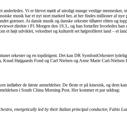
et anderledes. Vi er blevet mødt af utroligt mange venlige mennesker, 
ssiske musik har et nyt stort marked her, at her findes millioner af nye p
landet grænser. At dansk musik og danske orkestre tilhører eliten og top
erviewet direkte i P1 Morgen den 19.3., og han fortæller hvorledes han 
et højt udviklet, velordnet og kulturelt set højprofileret land – et la
ntunet orkester og en topdirigent. Det kan DR SymfoniOrkestret tydeligv
nden, Knud Højgaards Fond og Carl Nielsen og Anne Marie Carl-Nielsen 
byen indløber de første anmeldelser. De fleste er på kinesisk, og dem ka
anmeldelsen i South China Morning Post. Her kommer et par uddrag:
stra, energetically led by their Italian principal conductor, Fabio Lu