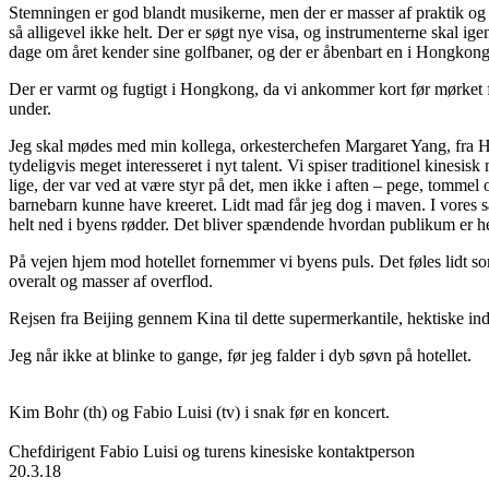
Stemningen er god blandt musikerne, men der er masser af praktik og 
så alligevel ikke helt. Der er søgt nye visa, og instrumenterne skal i
dage om året kender sine golfbaner, og der er åbenbart en i Hongkong
Der er varmt og fugtigt i Hongkong, da vi ankommer kort før mørket fal
under.
Jeg skal mødes med min kollega, orkesterchefen Margaret Yang, fra 
tydeligvis meget interesseret i nyt talent. Vi spiser traditionel kinesi
lige, der var ved at være styr på det, men ikke i aften – pege, tomme
barnebarn kunne have kreeret. Lidt mad får jeg dog i maven. I vores 
helt ned i byens rødder. Det bliver spændende hvordan publikum er h
På vejen hjem mod hotellet fornemmer vi byens puls. Det føles lidt
overalt og masser af overflod.
Rejsen fra Beijing gennem Kina til dette supermerkantile, hektiske ind
Jeg når ikke at blinke to gange, før jeg falder i dyb søvn på hotellet.
Kim Bohr (th) og Fabio Luisi (tv) i snak før en koncert.
Chefdirigent Fabio Luisi og turens kinesiske kontaktperson
20.3.18