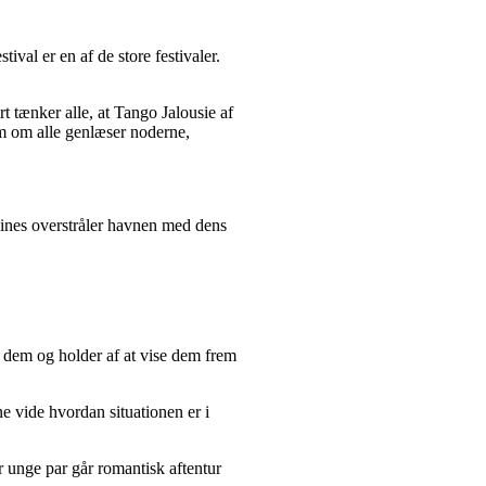
val er en af de store festivaler.
t tænker alle, at Tango Jalousie af
om om alle genlæser noderne,
lines overstråler havnen med dens
af dem og holder af at vise dem frem
ne vide hvordan situationen er i
 unge par går romantisk aftentur