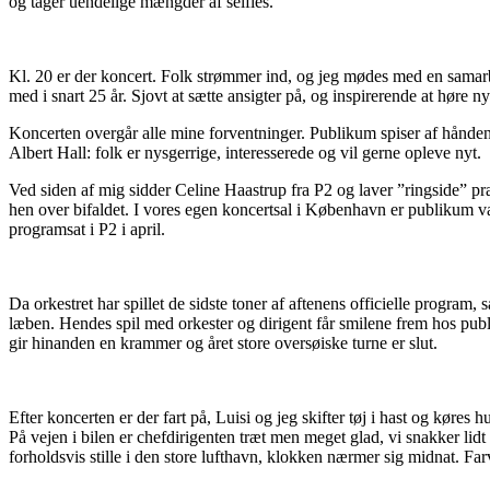
og tager uendelige mængder af selfies.
Kl. 20 er der koncert. Folk strømmer ind, og jeg mødes med en samar
med i snart 25 år. Sjovt at sætte ansigter på, og inspirerende at høre ny
Koncerten overgår alle mine forventninger. Publikum spiser af hånd
Albert Hall: folk er nysgerrige, interesserede og vil gerne opleve nyt.
Ved siden af mig sidder Celine Haastrup fra P2 og laver ”ringside” pr
hen over bifaldet. I vores egen koncertsal i København er publikum va
programsat i P2 i april.
Da orkestret har spillet de sidste toner af aftenens officielle progra
læben. Hendes spil med orkester og dirigent får smilene frem hos publi
gir hinanden en krammer og året store oversøiske turne er slut.
Efter koncerten er der fart på, Luisi og jeg skifter tøj i hast og køres 
På vejen i bilen er chefdirigenten træt men meget glad, vi snakker 
forholdsvis stille i den store lufthavn, klokken nærmer sig midnat. F