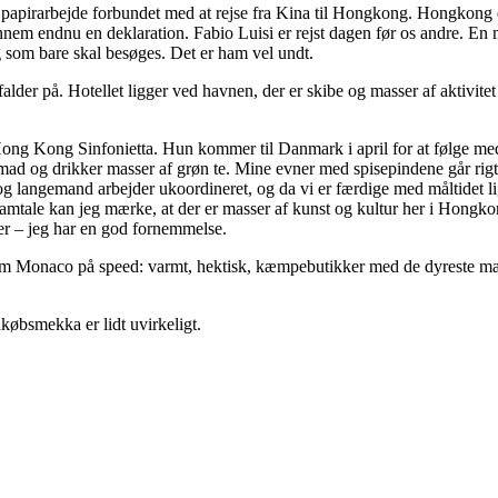
papirarbejde forbundet med at rejse fra Kina til Hongkong. Hongkong e
gennem endnu en deklaration. Fabio Luisi er rejst dagen før os andre. E
 som bare skal besøges. Det er ham vel undt.
der på. Hotellet ligger ved havnen, der er skibe og masser af aktivitet
Hong Kong Sinfonietta. Hun kommer til Danmark i april for at følge m
sk mad og drikker masser af grøn te. Mine evner med spisepindene går rigt
l og langemand arbejder ukoordineret, og da vi er færdige med måltidet l
samtale kan jeg mærke, at der er masser af kunst og kultur her i Hongk
er – jeg har en god fornemmelse.
 som Monaco på speed: varmt, hektisk, kæmpebutikker med de dyreste m
købsmekka er lidt uvirkeligt.