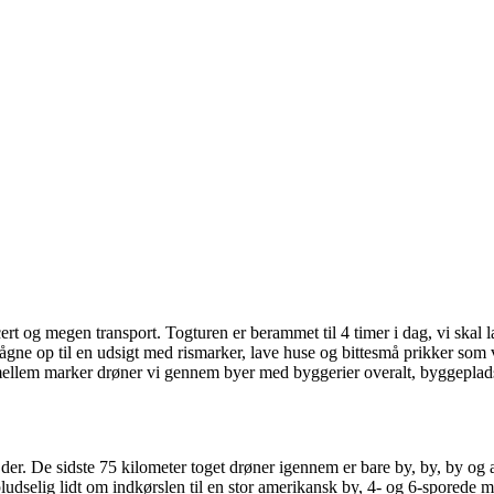
LER, I
BOG
ert og megen transport. Togturen er berammet til 4 timer i dag, vi skal l
t vågne op til en udsigt med rismarker, lave huse og bittesmå prikker som 
mellem marker drøner vi gennem byer med byggerier overalt, byggepla
er. De sidste 75 kilometer toget drøner igennem er bare by, by, by og att
udselig lidt om indkørslen til en stor amerikansk by, 4- og 6-sporede mo