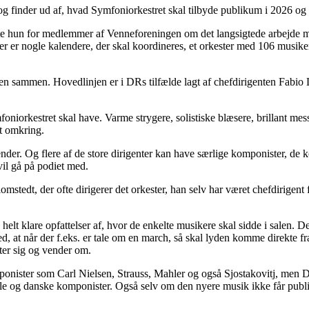
og finder ud af, hvad Symfoniorkestret skal tilbyde publikum i 2026 og
alte hun for medlemmer af Venneforeningen om det langsigtede arbejde 
er nogle kalendere, der skal koordineres, et orkester med 106 musikere,
.
nen sammen. Hovedlinjen er i DRs tilfælde lagt af chefdirigenten Fabio 
orkestret skal have. Varme strygere, solistiske blæsere, brillant messi
dt omkring.
lender. Og flere af de store dirigenter kan have særlige komponister, de ko
vil gå på podiet med.
omstedt, der ofte dirigerer det orkester, han selv har været chefdirigen
elt klare opfattelser af, hvor de enkelte musikere skal sidde i salen. D
d, at når der f.eks. er tale om en march, så skal lyden komme direkte fr
ter sig og vender om.
ponister som Carl Nielsen, Strauss, Mahler og også Sjostakovitj, men D
nale og danske komponister. Også selv om den nyere musik ikke får publi