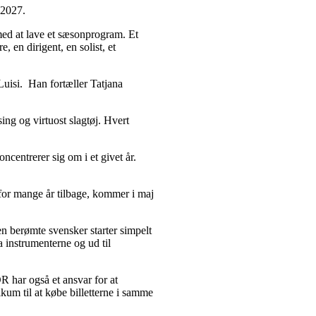
 2027.
med at lave et sæsonprogram. Et
 en dirigent, en solist, et
Luisi. Han fortæller Tatjana
ng og virtuost slagtøj. Hvert
ncentrerer sig om i et givet år.
t for mange år tilbage, kommer i maj
en berømte svensker starter simpelt
a instrumenterne og ud til
R har også et ansvar for at
kum til at købe billetterne i samme