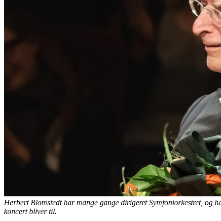
Herbert Blomstedt har mange gange dirigeret Symfoniorkestret, og han
koncert bliver til.