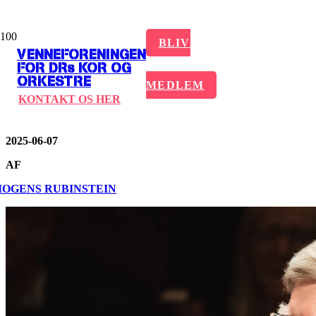
SÅDAN BLIVER E
BLIV
VENNEFORENINGEN
FOR DRs KOR OG
ORKESTRE
KONCERT TIL
MEDLEM
KONTAKT OS HER
2025-06-07
AF
.
OGENS RUBINSTEIN