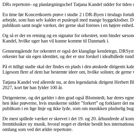
DRs repertoire- og planlægningschef Tatjana Kandel sidder for tiden 
En time før Koncertkorets prøve i studie 2 i DR-Byen i tirsdags fort
arbejde, som hun selv kalder et puslespil med mange byggeklodser. Der 
publikum samt nogle værker, der gerne skal forenes i en højere enhed
Og så er der en retning og en signatur for orkestret, som binder sæso
Kandel, hvilke uger han vil kunne komme til Danmark i.
Gennemgående for orkestret er også det klanglige kendetegn, DRSymfoni
orkester har sin egen identitet, og der er stor forskel i idealbillede run
På et tidligt stadie skal der findes en plads i den ønskede dirigents ka
Ligesom flere af dem har bestemte ideer om, hvilke solister, de gerne 
Tatjana Kandel ved allerede nu, at den legendarisk dirigent Herbert Bl
2027, kort før han fylder 100 år.
Dirigenterne, og det gælder i den grad også Blomstedt, har deres egne h
hen ikke prøverne, hvis musikerne sidder ”forkert” og forklarer det me
publikum i en lige linje og ikke lyde, som om musikken pludselig bug
De mest spillede værker er skrevet i det 19. og 20. århundrede af kom
fremtidssikre ny musik, hvoraf noget er direkte bestilt hos internatio
omfang som ved det ældre repertoire.