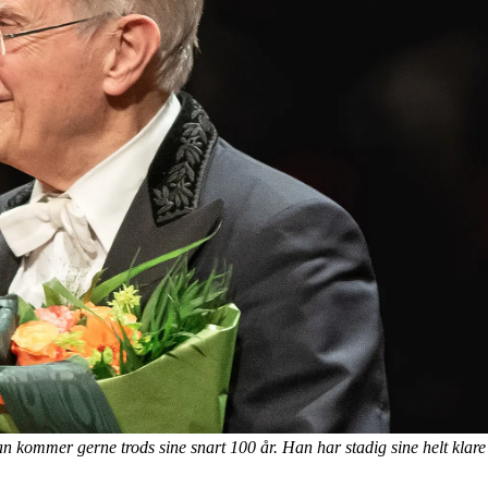
 kommer gerne trods sine snart 100 år. Han har stadig sine helt klare 